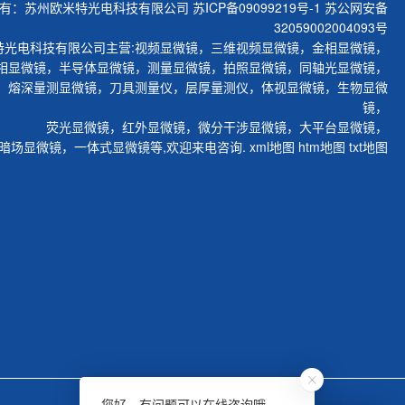
有：苏州欧米特光电科技有限公司
苏ICP备09099219号-1
苏公网安备
32059002004093号
特光电科技有限公司主营:
视频显微镜
，
三维视频显微镜
，
金相显微镜
，
相显微镜
，
半导体显微镜
，
测量显微镜
，
拍照显微镜
，
同轴光显微镜
，
，
熔深量测显微镜
，
刀具测量仪
，
层厚量测仪
，
体视显微镜
，
生物显微
镜
，
荧光显微镜
，
红外显微镜
，
微分干涉显微镜
，
大平台显微镜
，
暗场显微镜
，
一体式显微镜
等,欢迎来电咨询.
xml地图
htm地图
txt地图
您好，有问题可以在线咨询哦。