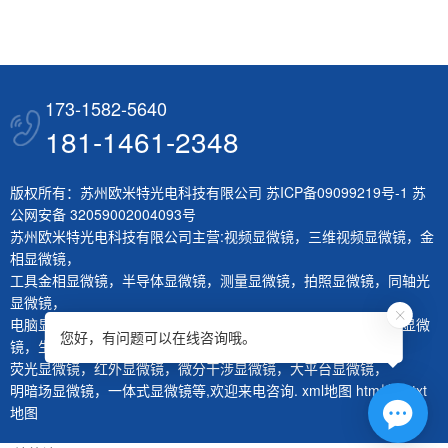
173-1582-5640
181-1461-2348
版权所有：苏州欧米特光电科技有限公司
苏ICP备09099219号-1
苏
公网安备 32059002004093号
苏州欧米特光电科技有限公司主营:
视频显微镜
，
三维视频显微镜
，
金
相显微镜
，
工具金相显微镜
，
半导体显微镜
，
测量显微镜
，
拍照显微镜
，
同轴光
显微镜
，
电脑显微镜
，
熔深量测显微镜
，
刀具测量仪
，
层厚量测仪
，
体视显微
您好，有问题可以在线咨询哦。
镜
，
生物显微镜
，
荧光显微镜
，
红外显微镜
，
微分干涉显微镜
，
大平台显微镜
，
明暗场显微镜
，
一体式显微镜
等,欢迎来电咨询.
xml地图
htm地图
txt
地图