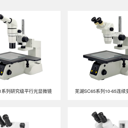
81系列研究级平行光显微镜
芜湖SC65系列10-65连