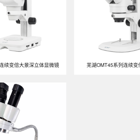
1连续变倍大景深立体显微镜
芜湖OMT45系列连续