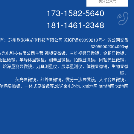
关注公众号
173-1582-5640
181-1461-2348
有：苏州欧米特光电科技有限公司
苏ICP备09099219号-1
苏公网安备
32059002004093号
特光电科技有限公司主营:
视频显微镜
，
三维视频显微镜
，
金相显微镜
，
相显微镜
，
半导体显微镜
，
测量显微镜
，
拍照显微镜
，
同轴光显微镜
，
，
熔深量测显微镜
，
刀具测量仪
，
层厚量测仪
，
体视显微镜
，
生物显微
镜
，
荧光显微镜
，
红外显微镜
，
微分干涉显微镜
，
大平台显微镜
，
暗场显微镜
，
一体式显微镜
等,欢迎来电咨询.
xml地图
htm地图
txt地图