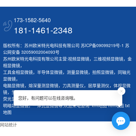
173-1582-5640
181-1461-2348
版权所有：苏州欧米特光电科技有限公司
苏ICP备09099219号-1
苏
公网安备 32059002004093号
苏州欧米特光电科技有限公司主营:
视频显微镜
，
三维视频显微镜
，
金
相显微镜
，
工具金相显微镜
，
半导体显微镜
，
测量显微镜
，
拍照显微镜
，
同轴光
显微镜
，
电脑显微镜
，
熔深量测显微镜
，
刀具测量仪
，
层厚量测仪
，
体视显微
镜
，
生物显微镜
，
您好，有问题可以在线咨询哦。
荧光显微镜
，
红外显微镜
，
微分干涉显微镜
，
大平台显微镜
，
明暗场显微镜
，
一体式显微镜
等,欢迎来电咨询.
xml地图
htm地图
txt
地图
网站统计