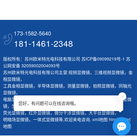
173-1582-5640
181-1461-2348
版权所有：苏州欧米特光电科技有限公司
苏ICP备09099219号-1
苏
公网安备 32059002004093号
苏州欧米特光电科技有限公司主营:
视频显微镜
，
三维视频显微镜
，
金
相显微镜
，
工具金相显微镜
，
半导体显微镜
，
测量显微镜
，
拍照显微镜
，
同轴光
显微镜
，
电脑显微镜
，
熔深量测显微镜
，
刀具测量仪
，
层厚量测仪
，
体视显微
您好，有问题可以在线咨询哦。
镜
，
生物显微镜
，
荧光显微镜
，
红外显微镜
，
微分干涉显微镜
，
大平台显微镜
，
明暗场显微镜
，
一体式显微镜
等,欢迎来电咨询.
xml地图
htm地图
txt
地图