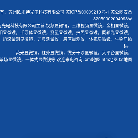
有：苏州欧米特光电科技有限公司
苏ICP备09099219号-1
苏公网安备
32059002004093号
特光电科技有限公司主营:
视频显微镜
，
三维视频显微镜
，
金相显微镜
，
相显微镜
，
半导体显微镜
，
测量显微镜
，
拍照显微镜
，
同轴光显微镜
，
，
熔深量测显微镜
，
刀具测量仪
，
层厚量测仪
，
体视显微镜
，
生物显微
镜
，
荧光显微镜
，
红外显微镜
，
微分干涉显微镜
，
大平台显微镜
，
暗场显微镜
，
一体式显微镜
等,欢迎来电咨询.
xml地图
htm地图
txt地图