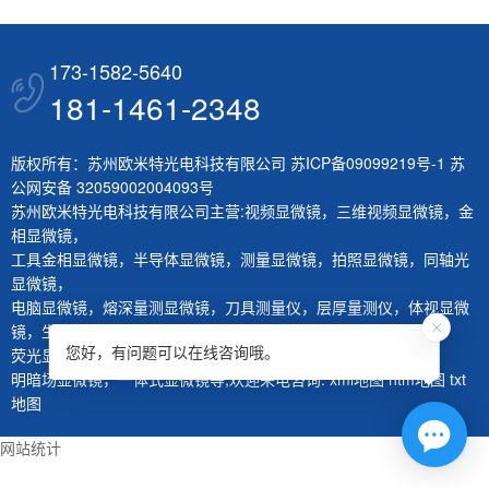
173-1582-5640
181-1461-2348
版权所有：苏州欧米特光电科技有限公司
苏ICP备09099219号-1
苏
公网安备 32059002004093号
苏州欧米特光电科技有限公司主营:
视频显微镜
，
三维视频显微镜
，
金
相显微镜
，
工具金相显微镜
，
半导体显微镜
，
测量显微镜
，
拍照显微镜
，
同轴光
显微镜
，
电脑显微镜
，
熔深量测显微镜
，
刀具测量仪
，
层厚量测仪
，
体视显微
镜
，
生物显微镜
，
您好，有问题可以在线咨询哦。
荧光显微镜
，
红外显微镜
，
微分干涉显微镜
，
大平台显微镜
，
明暗场显微镜
，
一体式显微镜
等,欢迎来电咨询.
xml地图
htm地图
txt
地图
网站统计