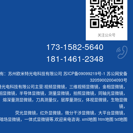
关注公众号
173-1582-5640
181-1461-2348
有：苏州欧米特光电科技有限公司
苏ICP备09099219号-1
苏公网安备
32059002004093号
特光电科技有限公司主营:
视频显微镜
，
三维视频显微镜
，
金相显微镜
，
相显微镜
，
半导体显微镜
，
测量显微镜
，
拍照显微镜
，
同轴光显微镜
，
，
熔深量测显微镜
，
刀具测量仪
，
层厚量测仪
，
体视显微镜
，
生物显微
镜
，
荧光显微镜
，
红外显微镜
，
微分干涉显微镜
，
大平台显微镜
，
暗场显微镜
，
一体式显微镜
等,欢迎来电咨询.
xml地图
htm地图
txt地图