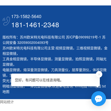
173-1582-5640
181-1461-2348
版权所有：苏州欧米特光电科技有限公司
苏ICP备09099219号-1
苏
公网安备 32059002004093号
苏州欧米特光电科技有限公司主营:
视频显微镜
，
三维视频显微镜
，
金
相显微镜
，
工具金相显微镜
，
半导体显微镜
，
测量显微镜
，
拍照显微镜
，
同轴光
显微镜
，
电脑显微镜
，
熔深量测显微镜
，
刀具测量仪
，
层厚量测仪
，
体视显微
镜
，
生物显微镜
，
您好，有问题可以在线咨询哦。
荧光显微镜
，
红外显微镜
，
微分干涉显微镜
，
大平台显微镜
，
明暗场显微镜
，
一体式显微镜
等,欢迎来电咨询.
xml地图
htm地图
txt
地图
网站统计