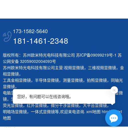
173-1582-5640
181-1461-2348
版权所有：苏州欧米特光电科技有限公司
苏ICP备09099219号-1
苏
公网安备 32059002004093号
苏州欧米特光电科技有限公司主营:
视频显微镜
，
三维视频显微镜
，
金
相显微镜
，
工具金相显微镜
，
半导体显微镜
，
测量显微镜
，
拍照显微镜
，
同轴光
显微镜
，
电脑显微镜
，
熔深量测显微镜
，
刀具测量仪
，
层厚量测仪
，
体视显微
您好，有问题可以在线咨询哦。
镜
，
生物显微镜
，
荧光显微镜
，
红外显微镜
，
微分干涉显微镜
，
大平台显微镜
，
明暗场显微镜
，
一体式显微镜
等,欢迎来电咨询.
xml地图
htm地图
txt
地图