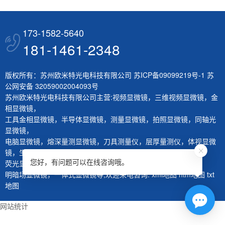
173-1582-5640
181-1461-2348
版权所有：苏州欧米特光电科技有限公司
苏ICP备09099219号-1
苏
公网安备 32059002004093号
苏州欧米特光电科技有限公司主营:
视频显微镜
，
三维视频显微镜
，
金
相显微镜
，
工具金相显微镜
，
半导体显微镜
，
测量显微镜
，
拍照显微镜
，
同轴光
显微镜
，
电脑显微镜
，
熔深量测显微镜
，
刀具测量仪
，
层厚量测仪
，
体视显微
镜
，
生物显微镜
，
您好，有问题可以在线咨询哦。
荧光显微镜
，
红外显微镜
，
微分干涉显微镜
，
大平台显微镜
，
明暗场显微镜
，
一体式显微镜
等,欢迎来电咨询.
xml地图
htm地图
txt
地图
网站统计