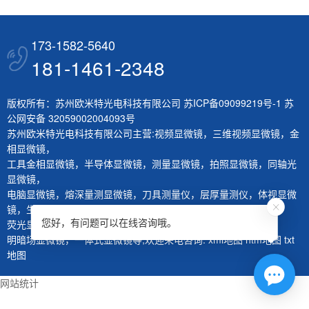
173-1582-5640
181-1461-2348
版权所有：苏州欧米特光电科技有限公司
苏ICP备09099219号-1
苏
公网安备 32059002004093号
苏州欧米特光电科技有限公司主营:
视频显微镜
，
三维视频显微镜
，
金
相显微镜
，
工具金相显微镜
，
半导体显微镜
，
测量显微镜
，
拍照显微镜
，
同轴光
显微镜
，
电脑显微镜
，
熔深量测显微镜
，
刀具测量仪
，
层厚量测仪
，
体视显微
镜
，
生物显微镜
，
您好，有问题可以在线咨询哦。
荧光显微镜
，
红外显微镜
，
微分干涉显微镜
，
大平台显微镜
，
明暗场显微镜
，
一体式显微镜
等,欢迎来电咨询.
xml地图
htm地图
txt
地图
网站统计