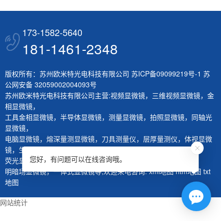
173-1582-5640
181-1461-2348
版权所有：苏州欧米特光电科技有限公司
苏ICP备09099219号-1
苏
公网安备 32059002004093号
苏州欧米特光电科技有限公司主营:
视频显微镜
，
三维视频显微镜
，
金
相显微镜
，
工具金相显微镜
，
半导体显微镜
，
测量显微镜
，
拍照显微镜
，
同轴光
显微镜
，
电脑显微镜
，
熔深量测显微镜
，
刀具测量仪
，
层厚量测仪
，
体视显微
镜
，
生物显微镜
，
您好，有问题可以在线咨询哦。
荧光显微镜
，
红外显微镜
，
微分干涉显微镜
，
大平台显微镜
，
明暗场显微镜
，
一体式显微镜
等,欢迎来电咨询.
xml地图
htm地图
txt
地图
网站统计