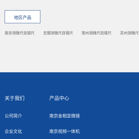
地区产品
南京测微尺目镜尺
无锡测微尺目镜尺
常州测微尺目镜尺
苏州测微尺
关于我们
产品中心
公司简介
南京金相显微镜
企业文化
南京视频一体机