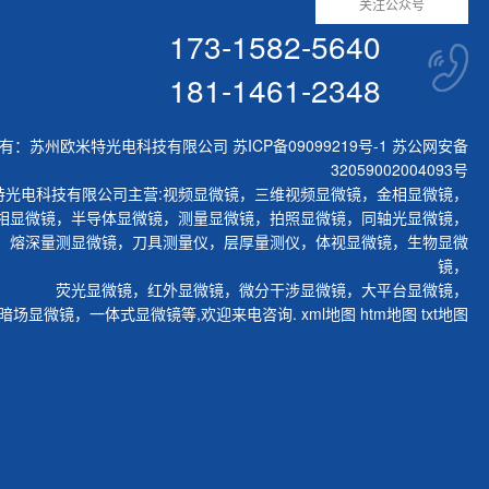
关注公众号
173-1582-5640
181-1461-2348
有：苏州欧米特光电科技有限公司
苏ICP备09099219号-1
苏公网安备
32059002004093号
特光电科技有限公司主营:
视频显微镜
，
三维视频显微镜
，
金相显微镜
，
相显微镜
，
半导体显微镜
，
测量显微镜
，
拍照显微镜
，
同轴光显微镜
，
，
熔深量测显微镜
，
刀具测量仪
，
层厚量测仪
，
体视显微镜
，
生物显微
镜
，
荧光显微镜
，
红外显微镜
，
微分干涉显微镜
，
大平台显微镜
，
暗场显微镜
，
一体式显微镜
等,欢迎来电咨询.
xml地图
htm地图
txt地图