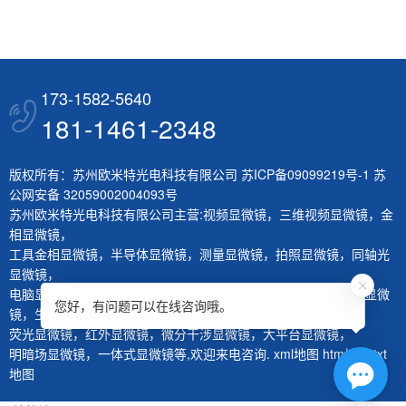
173-1582-5640
181-1461-2348
版权所有：苏州欧米特光电科技有限公司
苏ICP备09099219号-1
苏
公网安备 32059002004093号
苏州欧米特光电科技有限公司主营:
视频显微镜
，
三维视频显微镜
，
金
相显微镜
，
工具金相显微镜
，
半导体显微镜
，
测量显微镜
，
拍照显微镜
，
同轴光
显微镜
，
电脑显微镜
，
熔深量测显微镜
，
刀具测量仪
，
层厚量测仪
，
体视显微
您好，有问题可以在线咨询哦。
镜
，
生物显微镜
，
荧光显微镜
，
红外显微镜
，
微分干涉显微镜
，
大平台显微镜
，
明暗场显微镜
，
一体式显微镜
等,欢迎来电咨询.
xml地图
htm地图
txt
地图