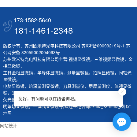
173-1582-5640
181-1461-2348
版权所有：苏州欧米特光电科技有限公司
苏ICP备09099219号-1
苏
公网安备 32059002004093号
苏州欧米特光电科技有限公司主营:
视频显微镜
，
三维视频显微镜
，
金
相显微镜
，
工具金相显微镜
，
半导体显微镜
，
测量显微镜
，
拍照显微镜
，
同轴光
显微镜
，
电脑显微镜
，
熔深量测显微镜
，
刀具测量仪
，
层厚量测仪
，
体视显微
镜
，
生物显微镜
，
您好，有问题可以在线咨询哦。
荧光显微镜
，
红外显微镜
，
微分干涉显微镜
，
大平台显微镜
，
明暗场显微镜
，
一体式显微镜
等,欢迎来电咨询.
xml地图
htm地图
txt
地图
网站统计