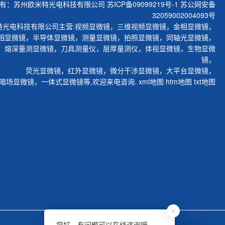
有：苏州欧米特光电科技有限公司
苏ICP备09099219号-1
苏公网安备
32059002004093号
特光电科技有限公司主营:
视频显微镜
，
三维视频显微镜
，
金相显微镜
，
相显微镜
，
半导体显微镜
，
测量显微镜
，
拍照显微镜
，
同轴光显微镜
，
，
熔深量测显微镜
，
刀具测量仪
，
层厚量测仪
，
体视显微镜
，
生物显微
镜
，
荧光显微镜
，
红外显微镜
，
微分干涉显微镜
，
大平台显微镜
，
暗场显微镜
，
一体式显微镜
等,欢迎来电咨询.
xml地图
htm地图
txt地图
您好，有问题可以在线咨询哦。