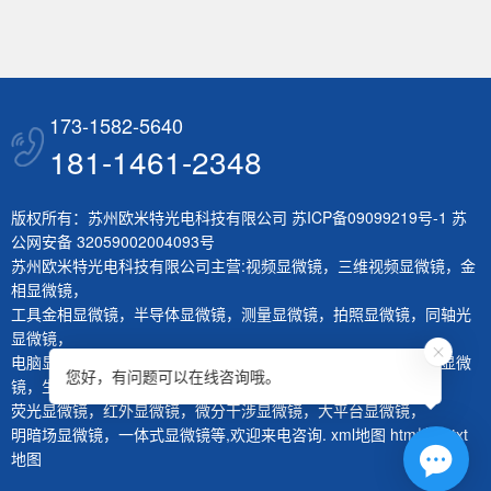
173-1582-5640
181-1461-2348
版权所有：苏州欧米特光电科技有限公司
苏ICP备09099219号-1
苏
公网安备 32059002004093号
苏州欧米特光电科技有限公司主营:
视频显微镜
，
三维视频显微镜
，
金
相显微镜
，
工具金相显微镜
，
半导体显微镜
，
测量显微镜
，
拍照显微镜
，
同轴光
显微镜
，
电脑显微镜
，
熔深量测显微镜
，
刀具测量仪
，
层厚量测仪
，
体视显微
您好，有问题可以在线咨询哦。
镜
，
生物显微镜
，
荧光显微镜
，
红外显微镜
，
微分干涉显微镜
，
大平台显微镜
，
明暗场显微镜
，
一体式显微镜
等,欢迎来电咨询.
xml地图
htm地图
txt
地图