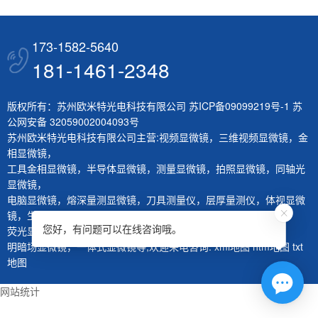
173-1582-5640
181-1461-2348
版权所有：苏州欧米特光电科技有限公司
苏ICP备09099219号-1
苏
公网安备 32059002004093号
苏州欧米特光电科技有限公司主营:
视频显微镜
，
三维视频显微镜
，
金
相显微镜
，
工具金相显微镜
，
半导体显微镜
，
测量显微镜
，
拍照显微镜
，
同轴光
显微镜
，
电脑显微镜
，
熔深量测显微镜
，
刀具测量仪
，
层厚量测仪
，
体视显微
镜
，
生物显微镜
，
您好，有问题可以在线咨询哦。
荧光显微镜
，
红外显微镜
，
微分干涉显微镜
，
大平台显微镜
，
明暗场显微镜
，
一体式显微镜
等,欢迎来电咨询.
xml地图
htm地图
txt
地图
网站统计