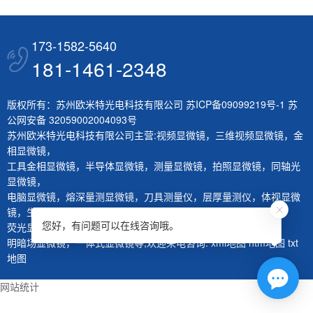
173-1582-5640
181-1461-2348
版权所有：苏州欧米特光电科技有限公司
苏ICP备09099219号-1
苏
公网安备 32059002004093号
苏州欧米特光电科技有限公司主营:
视频显微镜
，
三维视频显微镜
，
金
相显微镜
，
工具金相显微镜
，
半导体显微镜
，
测量显微镜
，
拍照显微镜
，
同轴光
显微镜
，
电脑显微镜
，
熔深量测显微镜
，
刀具测量仪
，
层厚量测仪
，
体视显微
镜
，
生物显微镜
，
您好，有问题可以在线咨询哦。
荧光显微镜
，
红外显微镜
，
微分干涉显微镜
，
大平台显微镜
，
明暗场显微镜
，
一体式显微镜
等,欢迎来电咨询.
xml地图
htm地图
txt
地图
网站统计