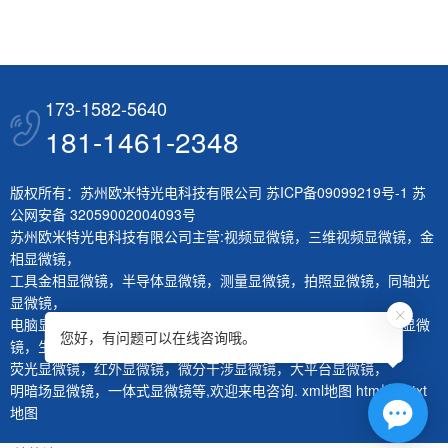
173-1582-5640
181-1461-2348
版权所有：苏州欧米特光电科技有限公司
苏ICP备09099219号-1
苏
公网安备 32059002004093号
苏州欧米特光电科技有限公司主营:
视频显微镜
，
三维视频显微镜
，
金
相显微镜
，
工具金相显微镜
，
半导体显微镜
，
测量显微镜
，
拍照显微镜
，
同轴光
显微镜
，
电脑显微镜
，
熔深量测显微镜
，
刀具测量仪
，
层厚量测仪
，
体视显微
您好，有问题可以在线咨询哦。
镜
，
生物显微镜
，
荧光显微镜
，
红外显微镜
，
微分干涉显微镜
，
大平台显微镜
，
明暗场显微镜
，
一体式显微镜
等,欢迎来电咨询.
xml地图
htm地图
txt
地图