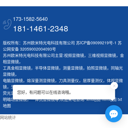
173-1582-5640
181-1461-2348
版权所有：苏州欧米特光电科技有限公司
苏ICP备09099219号-1
苏
公网安备 32059002004093号
苏州欧米特光电科技有限公司主营:
视频显微镜
，
三维视频显微镜
，
金
相显微镜
，
工具金相显微镜
，
半导体显微镜
，
测量显微镜
，
拍照显微镜
，
同轴光
显微镜
，
电脑显微镜
，
熔深量测显微镜
，
刀具测量仪
，
层厚量测仪
，
体视显微
镜
，
生物显微镜
，
您好，有问题可以在线咨询哦。
荧光显微镜
，
红外显微镜
，
微分干涉显微镜
，
大平台显微镜
，
明暗场显微镜
，
一体式显微镜
等,欢迎来电咨询.
xml地图
htm地图
txt
地图
网站统计