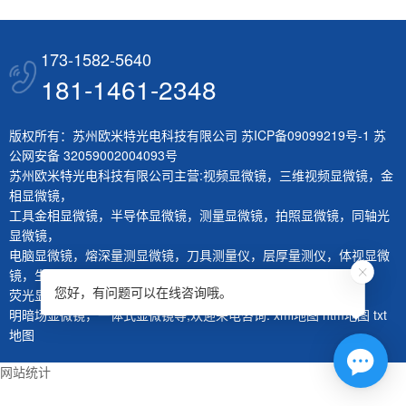
173-1582-5640
181-1461-2348
版权所有：苏州欧米特光电科技有限公司
苏ICP备09099219号-1
苏
公网安备 32059002004093号
苏州欧米特光电科技有限公司主营:
视频显微镜
，
三维视频显微镜
，
金
相显微镜
，
工具金相显微镜
，
半导体显微镜
，
测量显微镜
，
拍照显微镜
，
同轴光
显微镜
，
电脑显微镜
，
熔深量测显微镜
，
刀具测量仪
，
层厚量测仪
，
体视显微
镜
，
生物显微镜
，
您好，有问题可以在线咨询哦。
荧光显微镜
，
红外显微镜
，
微分干涉显微镜
，
大平台显微镜
，
明暗场显微镜
，
一体式显微镜
等,欢迎来电咨询.
xml地图
htm地图
txt
地图
网站统计