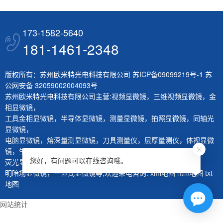
173-1582-5640
181-1461-2348
版权所有：苏州欧米特光电科技有限公司
苏ICP备09099219号-1
苏
公网安备 32059002004093号
苏州欧米特光电科技有限公司主营:
视频显微镜
，
三维视频显微镜
，
金
相显微镜
，
工具金相显微镜
，
半导体显微镜
，
测量显微镜
，
拍照显微镜
，
同轴光
显微镜
，
电脑显微镜
，
熔深量测显微镜
，
刀具测量仪
，
层厚量测仪
，
体视显微
镜
，
生物显微镜
，
您好，有问题可以在线咨询哦。
荧光显微镜
，
红外显微镜
，
微分干涉显微镜
，
大平台显微镜
，
明暗场显微镜
，
一体式显微镜
等,欢迎来电咨询.
xml地图
htm地图
txt
地图
网站统计