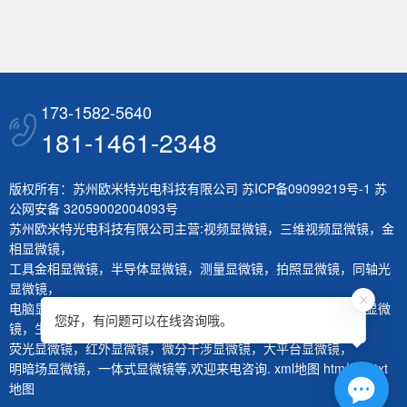
173-1582-5640
181-1461-2348
版权所有：苏州欧米特光电科技有限公司
苏ICP备09099219号-1
苏
公网安备 32059002004093号
苏州欧米特光电科技有限公司主营:
视频显微镜
，
三维视频显微镜
，
金
相显微镜
，
工具金相显微镜
，
半导体显微镜
，
测量显微镜
，
拍照显微镜
，
同轴光
显微镜
，
电脑显微镜
，
熔深量测显微镜
，
刀具测量仪
，
层厚量测仪
，
体视显微
您好，有问题可以在线咨询哦。
镜
，
生物显微镜
，
荧光显微镜
，
红外显微镜
，
微分干涉显微镜
，
大平台显微镜
，
明暗场显微镜
，
一体式显微镜
等,欢迎来电咨询.
xml地图
htm地图
txt
地图