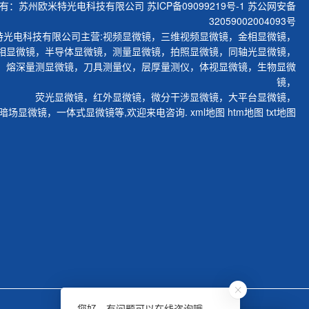
有：苏州欧米特光电科技有限公司
苏ICP备09099219号-1
苏公网安备
32059002004093号
特光电科技有限公司主营:
视频显微镜
，
三维视频显微镜
，
金相显微镜
，
相显微镜
，
半导体显微镜
，
测量显微镜
，
拍照显微镜
，
同轴光显微镜
，
，
熔深量测显微镜
，
刀具测量仪
，
层厚量测仪
，
体视显微镜
，
生物显微
镜
，
荧光显微镜
，
红外显微镜
，
微分干涉显微镜
，
大平台显微镜
，
暗场显微镜
，
一体式显微镜
等,欢迎来电咨询.
xml地图
htm地图
txt地图
您好，有问题可以在线咨询哦。