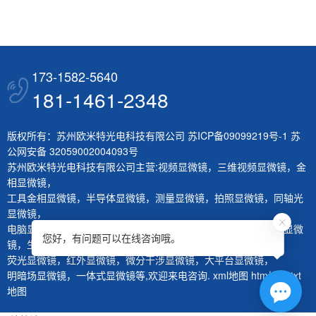
173-1582-5640
181-1461-2348
版权所有：苏州欧米特光电科技有限公司
苏ICP备09099219号-1
苏
公网安备 32059002004093号
苏州欧米特光电科技有限公司主营:
视频显微镜
，
三维视频显微镜
，
金
相显微镜
，
工具金相显微镜
，
半导体显微镜
，
测量显微镜
，
拍照显微镜
，
同轴光
显微镜
，
电脑显微镜
，
熔深量测显微镜
，
刀具测量仪
，
层厚量测仪
，
体视显微
您好，有问题可以在线咨询哦。
镜
，
生物显微镜
，
荧光显微镜
，
红外显微镜
，
微分干涉显微镜
，
大平台显微镜
，
明暗场显微镜
，
一体式显微镜
等,欢迎来电咨询.
xml地图
htm地图
txt
地图