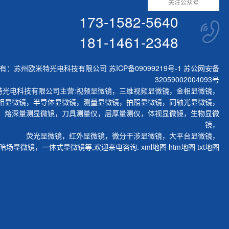
关注公众号
173-1582-5640
181-1461-2348
有：苏州欧米特光电科技有限公司
苏ICP备09099219号-1
苏公网安备
32059002004093号
特光电科技有限公司主营:
视频显微镜
，
三维视频显微镜
，
金相显微镜
，
相显微镜
，
半导体显微镜
，
测量显微镜
，
拍照显微镜
，
同轴光显微镜
，
，
熔深量测显微镜
，
刀具测量仪
，
层厚量测仪
，
体视显微镜
，
生物显微
镜
，
荧光显微镜
，
红外显微镜
，
微分干涉显微镜
，
大平台显微镜
，
暗场显微镜
，
一体式显微镜
等,欢迎来电咨询.
xml地图
htm地图
txt地图