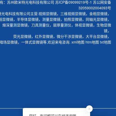
有：苏州欧米特光电科技有限公司
苏ICP备09099219号-1
苏公网安备
32059002004093号
特光电科技有限公司主营:
视频显微镜
，
三维视频显微镜
，
金相显微镜
，
相显微镜
，
半导体显微镜
，
测量显微镜
，
拍照显微镜
，
同轴光显微镜
，
，
熔深量测显微镜
，
刀具测量仪
，
层厚量测仪
，
体视显微镜
，
生物显微
镜
，
荧光显微镜
，
红外显微镜
，
微分干涉显微镜
，
大平台显微镜
，
暗场显微镜
，
一体式显微镜
等,欢迎来电咨询.
xml地图
htm地图
txt地图
您好，有问题可以在线咨询哦。