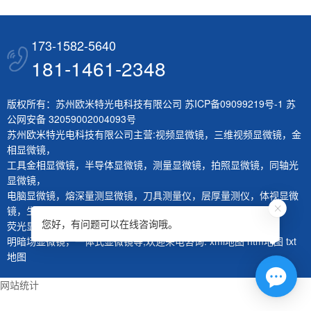
173-1582-5640
181-1461-2348
版权所有：苏州欧米特光电科技有限公司
苏ICP备09099219号-1
苏
公网安备 32059002004093号
苏州欧米特光电科技有限公司主营:
视频显微镜
，
三维视频显微镜
，
金
相显微镜
，
工具金相显微镜
，
半导体显微镜
，
测量显微镜
，
拍照显微镜
，
同轴光
显微镜
，
电脑显微镜
，
熔深量测显微镜
，
刀具测量仪
，
层厚量测仪
，
体视显微
镜
，
生物显微镜
，
您好，有问题可以在线咨询哦。
荧光显微镜
，
红外显微镜
，
微分干涉显微镜
，
大平台显微镜
，
明暗场显微镜
，
一体式显微镜
等,欢迎来电咨询.
xml地图
htm地图
txt
地图
网站统计