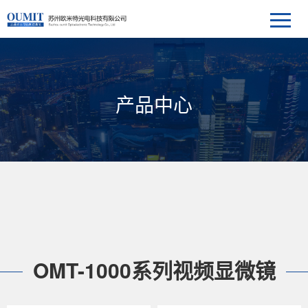
产品中心
OMT-1000系列视频显微镜