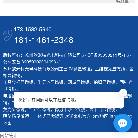
度测量
173-1582-5640
181-1461-2348
版权所有：苏州欧米特光电科技有限公司
苏ICP备09099219号-1
苏
公网安备 32059002004093号
苏州欧米特光电科技有限公司主营:
视频显微镜
，
三维视频显微镜
，
金
相显微镜
，
工具金相显微镜
，
半导体显微镜
，
测量显微镜
，
拍照显微镜
，
同轴光
显微镜
，
电脑显微镜
，
熔深量测显微镜
，
刀具测量仪
，
层厚量测仪
，
体视显微
您好，有问题可以在线咨询哦。
镜
，
生物显微镜
，
荧光显微镜
，
红外显微镜
，
微分干涉显微镜
，
大平台显微镜
，
明暗场显微镜
，
一体式显微镜
等,欢迎来电咨询.
xml地图
htm地图
txt
地图
网站统计