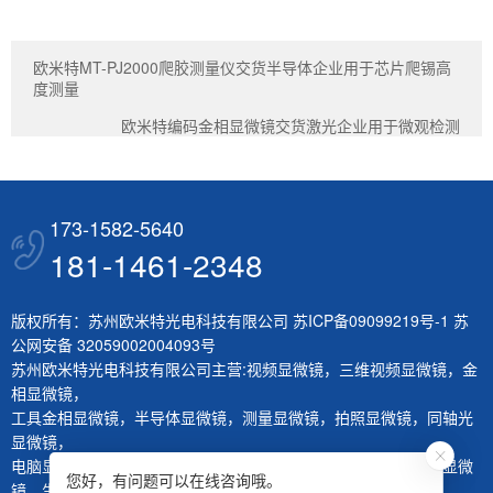
欧米特MT-PJ2000爬胶测量仪交货半导体企业用于芯片爬锡高
度测量
欧米特编码金相显微镜交货激光企业用于微观检测
173-1582-5640
181-1461-2348
版权所有：苏州欧米特光电科技有限公司
苏ICP备09099219号-1
苏
公网安备 32059002004093号
苏州欧米特光电科技有限公司主营:
视频显微镜
，
三维视频显微镜
，
金
相显微镜
，
工具金相显微镜
，
半导体显微镜
，
测量显微镜
，
拍照显微镜
，
同轴光
显微镜
，
电脑显微镜
，
熔深量测显微镜
，
刀具测量仪
，
层厚量测仪
，
体视显微
您好，有问题可以在线咨询哦。
镜
，
生物显微镜
，