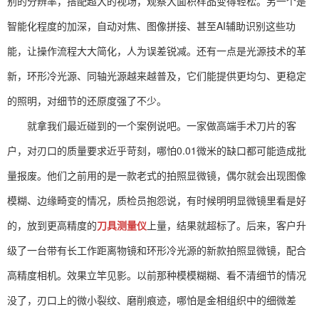
别的分辨率，搭配超大的视场，观察大面积样品变得轻松。另一个是
智能化程度的加深，自动对焦、图像拼接、甚至AI辅助识别这些功
能，让操作流程大大简化，人为误差锐减。还有一点是光源技术的革
新，环形冷光源、同轴光源越来越普及，它们能提供更均匀、更稳定
的照明，对细节的还原度强了不少。
就拿我们最近碰到的一个案例说吧。一家做高端手术刀片的客
户，对刃口的质量要求近乎苛刻，哪怕0.01微米的缺口都可能造成批
量报废。他们之前用的是一款老式的拍照显微镜，偶尔就会出现图像
模糊、边缘畸变的情况，质检员抱怨说，有时候明明显微镜里看是好
的，放到更高精度的
刀具测量仪
上量，结果就超标了。后来，客户升
级了一台带有长工作距离物镜和环形冷光源的新款拍照显微镜，配合
高精度相机。效果立竿见影。以前那种模模糊糊、看不清细节的情况
没了，刃口上的微小裂纹、磨削痕迹，哪怕是金相组织中的细微差