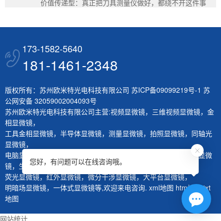
价值传递型：真正把刀具测量仪做好，都绕不开这件事
173-1582-5640
181-1461-2348
版权所有：苏州欧米特光电科技有限公司
苏ICP备09099219号-1
苏
公网安备 32059002004093号
苏州欧米特光电科技有限公司主营:
视频显微镜
，
三维视频显微镜
，
金
相显微镜
，
工具金相显微镜
，
半导体显微镜
，
测量显微镜
，
拍照显微镜
，
同轴光
显微镜
，
电脑显微镜
，
熔深量测显微镜
，
刀具测量仪
，
层厚量测仪
，
体视显微
您好，有问题可以在线咨询哦。
镜
，
生物显微镜
，
荧光显微镜
，
红外显微镜
，
微分干涉显微镜
，
大平台显微镜
，
明暗场显微镜
，
一体式显微镜
等,欢迎来电咨询.
xml地图
htm地图
txt
地图
网站统计