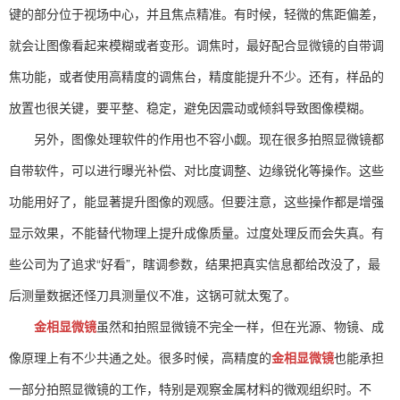
键的部分位于视场中心，并且焦点精准。有时候，轻微的焦距偏差，
就会让图像看起来模糊或者变形。调焦时，最好配合显微镜的自带调
焦功能，或者使用高精度的调焦台，精度能提升不少。还有，样品的
放置也很关键，要平整、稳定，避免因震动或倾斜导致图像模糊。
另外，图像处理软件的作用也不容小觑。现在很多拍照显微镜都
自带软件，可以进行曝光补偿、对比度调整、边缘锐化等操作。这些
功能用好了，能显著提升图像的观感。但要注意，这些操作都是增强
显示效果，不能替代物理上提升成像质量。过度处理反而会失真。有
些公司为了追求“好看”，瞎调参数，结果把真实信息都给改没了，最
后测量数据还怪刀具测量仪不准，这锅可就太冤了。
金相显微镜
虽然和拍照显微镜不完全一样，但在光源、物镜、成
像原理上有不少共通之处。很多时候，高精度的
金相显微镜
也能承担
一部分拍照显微镜的工作，特别是观察金属材料的微观组织时。不