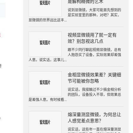
是解构精微的艺术
说到显微镜，大家可能首先想到的
是实验室里的那种，对吧？其实，
显微镜的世界远比这丰...
视频显微镜用了就一定有
镜
效？别忽视这几点
跟不少同行聊起视频显微镜，总有
人抱怨买了设备，实际效果却差强
人意。说实话，这事儿...
研
金相显微镜效果差？关键细
节可能被你忽略
说实话，我接触过不少搞金相分析
的团队，设备投入不菲，但效果总
是差强人意。有时候看...
熔深量测显微镜，为何总让
m
人感觉差点意思？
说实话，这些年一直在熔深量测显