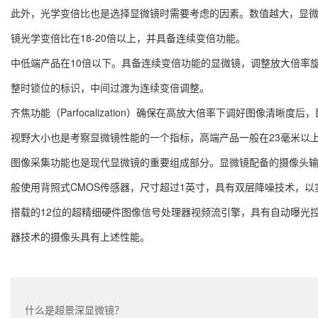
此外，光学变倍比也是选择显微镜时需要考虑的因素。数值越大，显
镜光学变倍比在18-20倍以上，并具备连续变倍功能。
中低端产品在10倍以下。具备连续变倍功能的显微镜，调整放大倍率旋钮的上标记比如
整时锁位的标识，中间过渡为连续变倍调整。
齐焦功能（Parfocalization）确保在高放大倍率下调好图像清
视野大小也是考察显微镜性能的一个指标，高端产品一般在23毫米以
图像采集功能也是现代显微镜的重要组成部分。显微镜配备的摄像头
般使用背照式CMOS传感器，尺寸超过1英寸，具有双层降噪技术，
搭载的12位的超精细硬件图像信号处理器视频流引擎，具有自动曝光控
器技术的摄像头具有上述性能。
什么是超景深显微镜？