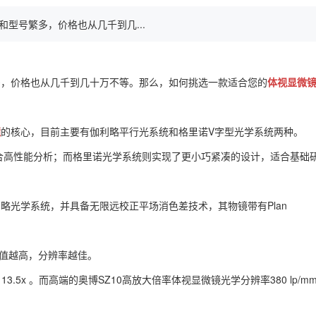
号繁多，价格也从几千到几...
多，价格也从几千到几十万不等。那么，如何挑选一款适合您的
体视显微
镜
的核心，目前主要有伽利略平行光系统和格里诺V字型光学系统两种。
合高性能分析；而格里诺光学系统则实现了更小巧紧凑的设计，适合基础
略光学系统，并具备无限远校正平场消色差技术，其物镜带有Plan
数值越高，分辨率越佳。
13.5x 。而高端的奥博SZ10高放大倍率体视显微镜光学分辨率380 lp/m