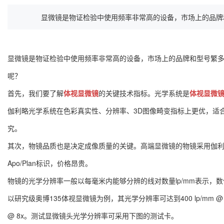
显微镜是物证检验中使用频率非常高的设备，市场上的品牌和型
显微镜是物证检验中使用频率非常高的设备，市场上的品牌和型号繁
呢？
首先，我们要了解
体视显微镜
的关键技术指标。光学系统是
体视显微
伽利略光学系统在色彩真实性、分辨率、3D图像畸变指标上更优，适
究。
其次，物镜品质也是决定成像质量的关键。高端显微镜的物镜采用伽利
Apo/Plan标识，价格昂贵。
物镜的光学分辨率一般以每毫米内能够分辨的线对数量lp/mm表示，
以研究级奥博135体视显微镜为例，其光学分辨率可达到400 lp/mm @ 
@ 8x。测试显微镜头光学分辨率可采用下图的测试卡。