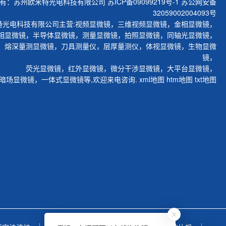
有：苏州欧米特光电科技有限公司
苏ICP备09099219号-1
苏公网安备
32059002004093号
特光电科技有限公司主营:
视频显微镜
，
三维视频显微镜
，
金相显微镜
，
相显微镜
，
半导体显微镜
，
测量显微镜
，
拍照显微镜
，
同轴光显微镜
，
，
熔深量测显微镜
，
刀具测量仪
，
层厚量测仪
，
体视显微镜
，
生物显微
镜
，
荧光显微镜
，
红外显微镜
，
微分干涉显微镜
，
大平台显微镜
，
暗场显微镜
，
一体式显微镜
等,欢迎来电咨询.
xml地图
htm地图
txt地图