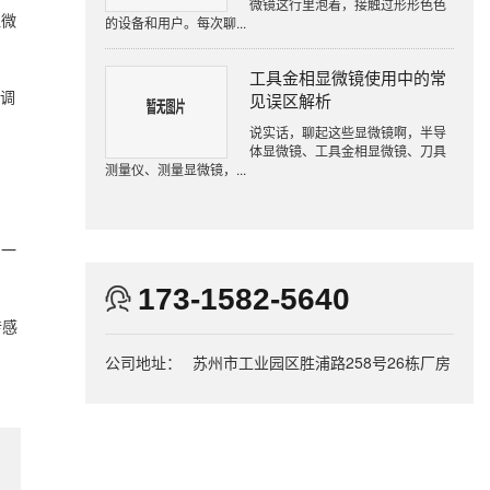
微镜这行里泡着，接触过形形色色
显微
的设备和用户。每次聊...
工具金相显微镜使用中的常
率调
见误区解析
说实话，聊起这些显微镜啊，半导
体显微镜、工具金相显微镜、刀具
测量仪、测量显微镜，...
，一
173-1582-5640
传感
公司地址：
苏州市工业园区胜浦路258号26栋厂房