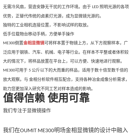
无需冷风扇，营造安静无干扰的工作环境。由于
照明光源的各项
LED
优势，正替代传统的卤素灯光源，成为显微镜光源的。
独特的工业相机连接位置
，
不影响试样的取放。
低手位
载物台移动手柄
，
方便单手操作
倒置
金相显微镜
可将样本置于物镜上方，从下方观察样本，广
ME
3
00
泛应用于钢铁、汽车、机械、电子等行业。在样本不平整或者体积较
大的情况下，将样品放置在平台上，可以方便、快速地进行观察。
可用于
公斤以下的大而重的样品，适用于数十倍至数千倍的
ME
3
00
5
放大观察。与
金相分析软件相互配合，支持各种冶金成像分析需求，
助力您更加深入研究不同工艺对样本造成的影响。
值得信赖
使用可靠
我们专注于显微镜操作
我们在
明场金相
显微镜的设计中融入
OUMIT
ME300